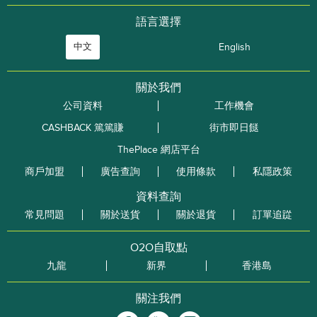
語言選擇
中文
English
關於我們
公司資料
工作機會
CASHBACK 篤篤賺
街市即日餸
ThePlace 網店平台
商戶加盟
廣告查詢
使用條款
私隱政策
資料查詢
常見問題
關於送貨
關於退貨
訂單追踨
O2O自取點
九龍
新界
香港島
關注我們