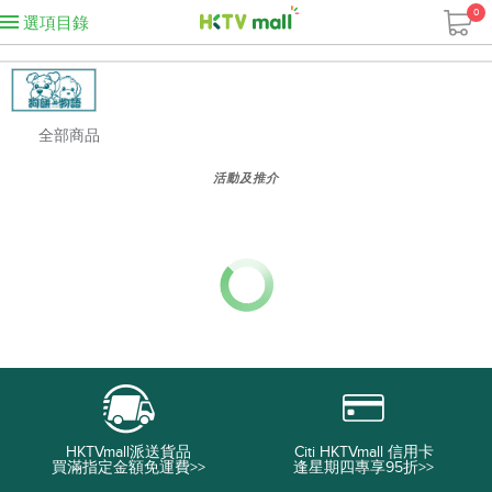
0
選項目錄
全部商品
活動及推介
HKTVmall派送貨品
Citi HKTVmall 信用卡
買滿指定金額免運費>>
逢星期四專享95折>>