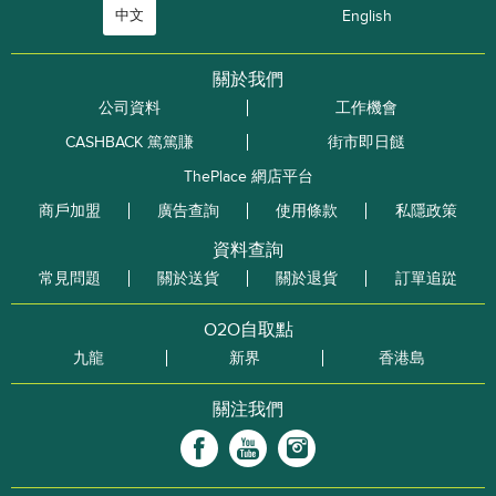
中文
English
關於我們
公司資料
工作機會
CASHBACK 篤篤賺
街市即日餸
ThePlace 網店平台
商戶加盟
廣告查詢
使用條款
私隱政策
資料查詢
常見問題
關於送貨
關於退貨
訂單追踨
O2O自取點
九龍
新界
香港島
關注我們