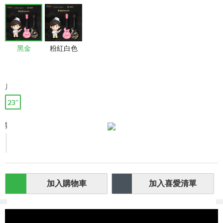
黑金
粉紅白色
尺碼
23”
數量:
-
+
加入購物車
加入喜愛清單