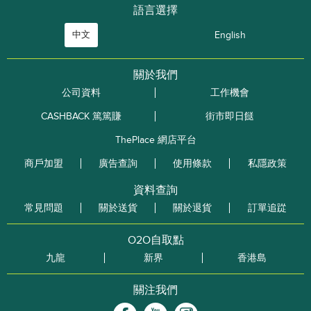
語言選擇
中文
English
關於我們
公司資料
工作機會
CASHBACK 篤篤賺
街市即日餸
ThePlace 網店平台
商戶加盟
廣告查詢
使用條款
私隱政策
資料查詢
常見問題
關於送貨
關於退貨
訂單追踨
O2O自取點
九龍
新界
香港島
關注我們