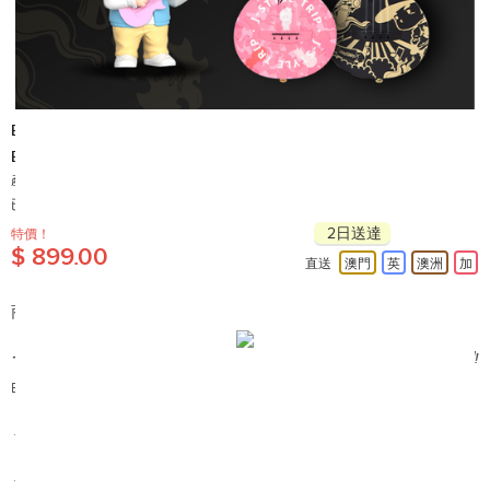
ENYA
ENYA x 周杰倫官方二次元形象『周同學』限量版 Ukulele - 無與倫比
產地: 中國
已售出 10+
2日送達
特價！
$ 899.00
直送
澳門
英
澳洲
加
商品簡介:
一起用
Ukulele
走進周同學
(
周杰倫官方二次元形象
)
的神秘音樂世界吧
!
Enya Nova U x
周同學
聯乘版
23"
超薄一體
Ukulele
共有兩款，分別是
- 無與倫比
Unparalleled
(
黑金色
)
，代表創意無限的音樂世界
- 小公舉的異想空間
Fantasy Space
(
粉紅色
)
，
代表一段夢幻的神秘之旅