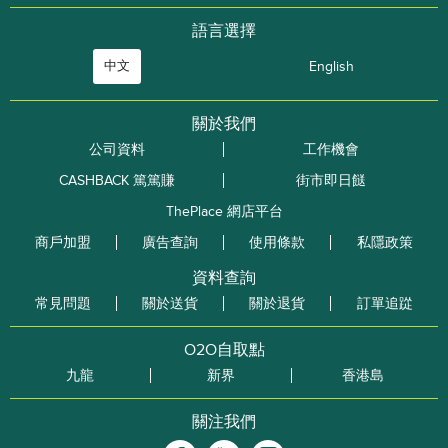
語言選擇
中文
English
關於我們
公司資料
工作機會
CASHBACK 篤篤賺
街市即日餸
ThePlace 網店平台
商戶加盟
廣告查詢
使用條款
私隱政策
資料查詢
常見問題
關於送貨
關於退貨
訂單追踨
O2O自取點
九龍
新界
香港島
關注我們