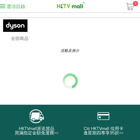
0
選項目錄
全部商品
活動及推介
HKTVmall派送貨品
Citi HKTVmall 信用卡
買滿指定金額免運費>>
逢星期四專享95折>>