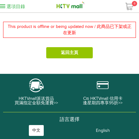
0
選項目錄
This product is offline or being updated now / 此商品已下架或正
在更新
返回主頁
HKTVmall派送貨品
Citi HKTVmall 信用卡
買滿指定金額免運費>>
逢星期四專享95折>>
語言選擇
中文
English