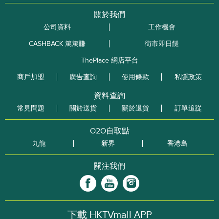
關於我們
公司資料
工作機會
CASHBACK 篤篤賺
街市即日餸
ThePlace 網店平台
商戶加盟
廣告查詢
使用條款
私隱政策
資料查詢
常見問題
關於送貨
關於退貨
訂單追踨
O2O自取點
九龍
新界
香港島
關注我們
下載 HKTVmall APP