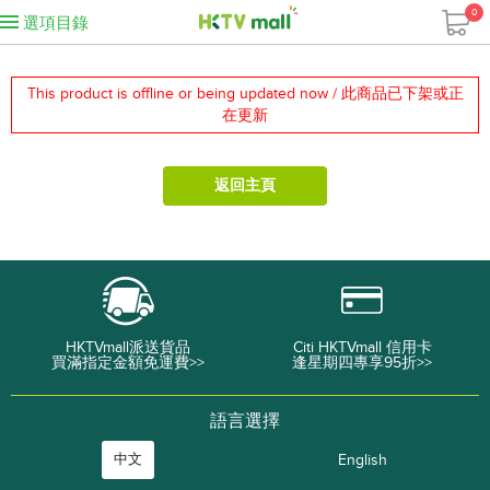
0
選項目錄
This product is offline or being updated now / 此商品已下架或正
在更新
返回主頁
HKTVmall派送貨品
Citi HKTVmall 信用卡
買滿指定金額免運費>>
逢星期四專享95折>>
語言選擇
中文
English