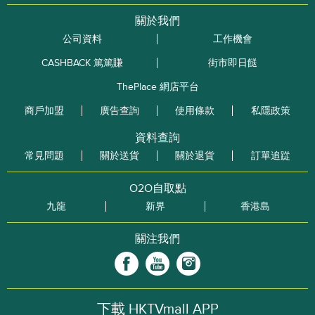
關於我們
公司資料
工作機會
CASHBACK 篤篤賺
街市即日餸
ThePlace 網店平台
商戶加盟
廣告查詢
使用條款
私隱政策
資料查詢
常見問題
關於送貨
關於退貨
訂單追踨
O2O自取點
九龍
新界
香港島
關注我們
下載 HKTVmall APP