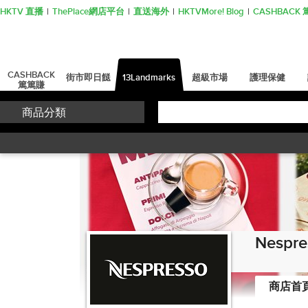
HKTV 直播
ThePlace網店平台
直送海外
HKTVMore! Blog
CASHBAC
CASHBACK
街市即日餸
13Landmarks
超級市場
護理保健
篤篤賺
商品分類
Nesp
商店首