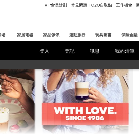
VIP會員計劃
常見問題
O2O自取點
工作機會
腦場
家居電器
家品傢俬
運動旅行
玩具圖書
保險金融
登入
登記
訊息
我的清單