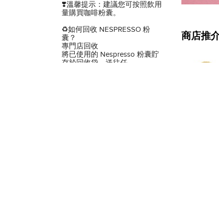
❣️溫馨提示：建議您可按照飲用
量購買咖啡粉囊。
♻️如何回收 NESPRESSO 粉
商店推
囊？
專門店回收
將已使用的 Nespresso 粉囊貯
存於回收袋，送往任
何 Nespresso 專門店回收。
商店分類篩選
全部分類商品
店舖品牌
登記您的咖啡機保養
回收您的咖啡粉囊
商店條款