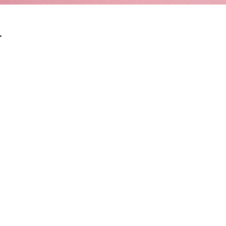
介
送禮之選
糖類