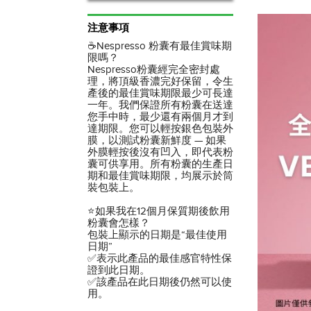
注意事項
☕Nespresso 粉囊有最佳賞味期
限嗎？
Nespresso粉囊經完全密封處
理，將頂級香濃完好保留，令生
產後的最佳賞味期限最少可長達
一年。我們保證所有粉囊在送達
您手中時，最少還有兩個月才到
達期限。您可以輕按銀色包裝外
膜，以測試粉囊新鮮度 — 如果
外膜輕按後沒有凹入，即代表粉
囊可供享用。所有粉囊的生產日
期和最佳賞味期限，均展示於筒
裝包裝上。
⭐如果我在12個月保質期後飲用
粉囊會怎樣？
包裝上顯示的日期是“最佳使用
日期”
✅表示此產品的最佳感官特性保
證到此日期。
✅該產品在此日期後仍然可以使
用。