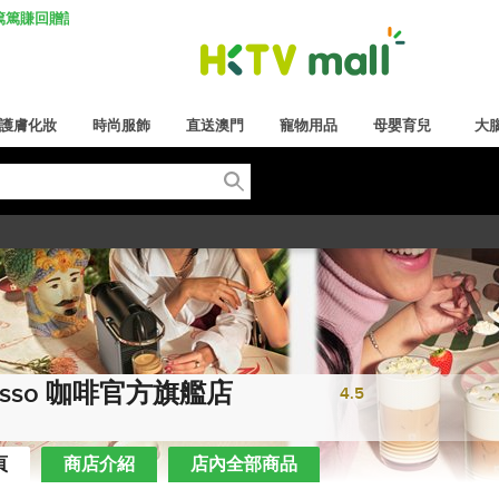
K 篤篤賺回贈計劃
護膚化妝
時尚服飾
直送澳門
寵物用品
母嬰育兒
大
resso 咖啡官方旗艦店
4.5
頁
商店介紹
店內全部商品