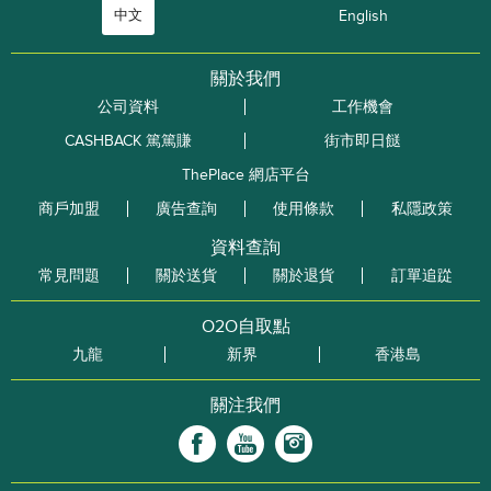
中文
English
關於我們
公司資料
工作機會
CASHBACK 篤篤賺
街市即日餸
ThePlace 網店平台
商戶加盟
廣告查詢
使用條款
私隱政策
資料查詢
常見問題
關於送貨
關於退貨
訂單追踨
O2O自取點
九龍
新界
香港島
關注我們