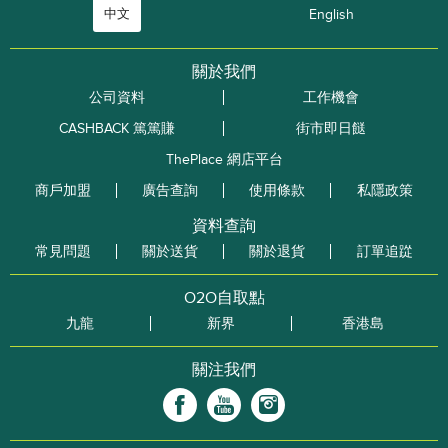
中文
English
關於我們
公司資料
工作機會
CASHBACK 篤篤賺
街市即日餸
ThePlace 網店平台
商戶加盟
廣告查詢
使用條款
私隱政策
資料查詢
常見問題
關於送貨
關於退貨
訂單追踨
O2O自取點
九龍
新界
香港島
關注我們