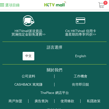
0
選項目錄
HKTVmall派送貨品
Citi HKTVmall 信用卡
買滿指定金額免運費>>
逢星期四專享95折>>
語言選擇
中文
English
關於我們
公司資料
工作機會
CASHBACK 篤篤賺
街市即日餸
ThePlace 網店平台
商戶加盟
廣告查詢
使用條款
私隱政策