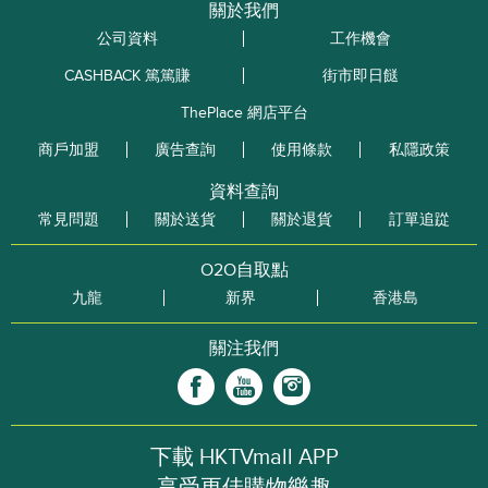
關於我們
公司資料
工作機會
CASHBACK 篤篤賺
街市即日餸
ThePlace 網店平台
商戶加盟
廣告查詢
使用條款
私隱政策
資料查詢
常見問題
關於送貨
關於退貨
訂單追踨
O2O自取點
九龍
新界
香港島
關注我們
下載 HKTVmall APP