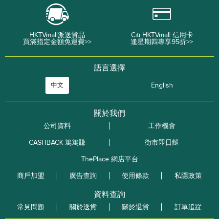
HKTVmall派送貨品
Citi HKTVmall 信用卡
買滿指定金額免運費>>
逢星期四專享95折>>
語言選擇
中文
English
關於我們
公司資料
工作機會
CASHBACK 篤篤賺
街市即日餸
ThePlace 網店平台
商戶加盟
廣告查詢
使用條款
私隱政策
資料查詢
常見問題
關於送貨
關於退貨
訂單追踨