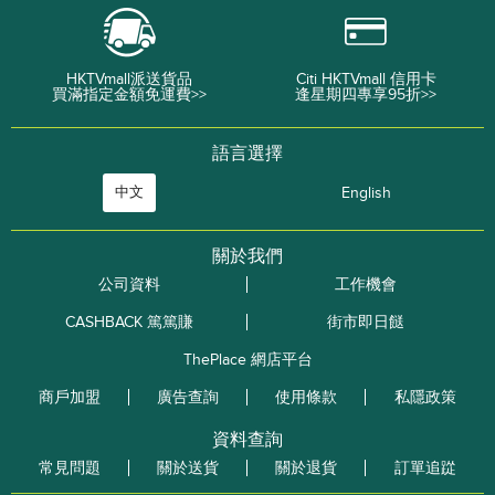
HKTVmall派送貨品
Citi HKTVmall 信用卡
買滿指定金額免運費>>
逢星期四專享95折>>
語言選擇
中文
English
關於我們
公司資料
工作機會
CASHBACK 篤篤賺
街市即日餸
ThePlace 網店平台
商戶加盟
廣告查詢
使用條款
私隱政策
資料查詢
常見問題
關於送貨
關於退貨
訂單追踨