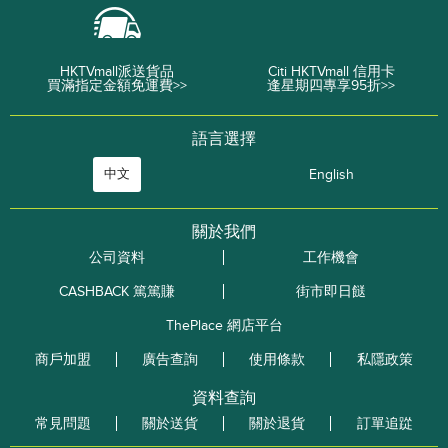
HKTVmall派送貨品
Citi HKTVmall 信用卡
買滿指定金額免運費>>
逢星期四專享95折>>
語言選擇
中文
English
關於我們
公司資料
工作機會
CASHBACK 篤篤賺
街市即日餸
ThePlace 網店平台
商戶加盟
廣告查詢
使用條款
私隱政策
資料查詢
常見問題
關於送貨
關於退貨
訂單追踨