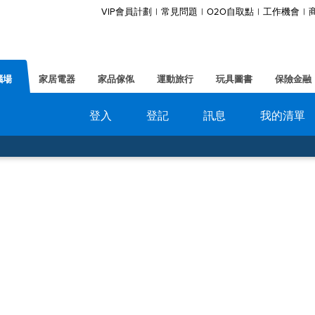
VIP會員計劃
常見問題
O2O自取點
工作機會
腦場
家居電器
家品傢俬
運動旅行
玩具圖書
保險金融
登入
登記
訊息
我的清單