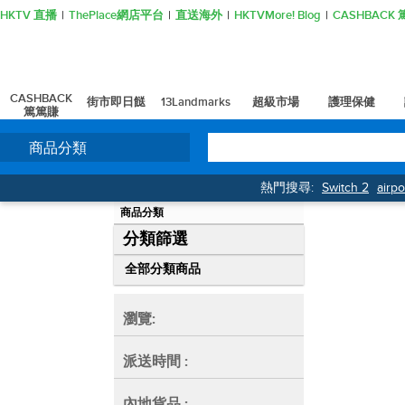
HKTV 直播
ThePlace網店平台
直送海外
HKTVMore! Blog
CASHBAC
CASHBACK
街市即日餸
13Landmarks
超級市場
護理保健
篤篤賺
商品分類
熱門搜尋:
Switch 2
airp
商品分類
分類篩選
全部分類商品
瀏覽:
派送時間
:
內地貨品
: