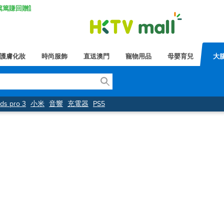
K 篤篤賺回贈計劃
護膚化妝
時尚服飾
直送澳門
寵物用品
母嬰育兒
大
ods pro 3
小米
音響
充電器
PS5