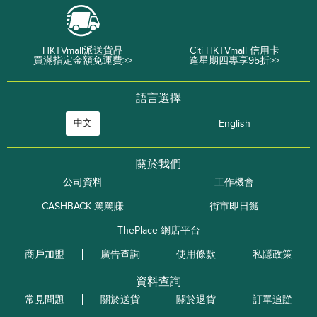
HKTVmall派送貨品
Citi HKTVmall 信用卡
買滿指定金額免運費>>
逢星期四專享95折>>
語言選擇
中文
English
關於我們
公司資料
工作機會
CASHBACK 篤篤賺
街市即日餸
ThePlace 網店平台
商戶加盟
廣告查詢
使用條款
私隱政策
資料查詢
常見問題
關於送貨
關於退貨
訂單追踨