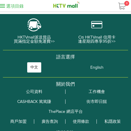
0
選項目錄
HKTVmall派送貨品
Citi HKTVmall 信用卡
買滿指定金額免運費>>
逢星期四專享95折>>
語言選擇
中文
English
關於我們
公司資料
工作機會
CASHBACK 篤篤賺
街市即日餸
ThePlace 網店平台
商戶加盟
廣告查詢
使用條款
私隱政策