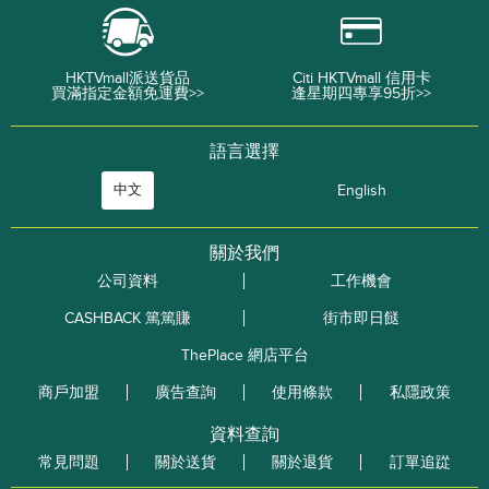
HKTVmall派送貨品
Citi HKTVmall 信用卡
買滿指定金額免運費>>
逢星期四專享95折>>
語言選擇
中文
English
關於我們
公司資料
工作機會
CASHBACK 篤篤賺
街市即日餸
ThePlace 網店平台
商戶加盟
廣告查詢
使用條款
私隱政策
資料查詢
常見問題
關於送貨
關於退貨
訂單追踨