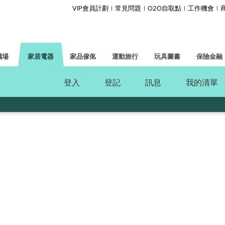
VIP會員計劃
常見問題
O2O自取點
工作機會
腦場
家居電器
家品傢俬
運動旅行
玩具圖書
保險金融
登入
登記
訊息
我的清單