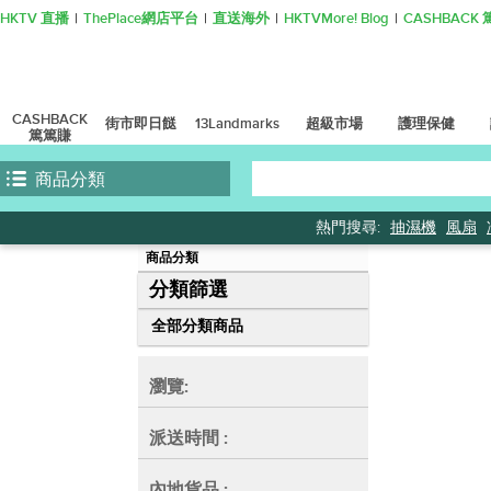
HKTV 直播
ThePlace網店平台
直送海外
HKTVMore! Blog
CASHBAC
CASHBACK
街市即日餸
13Landmarks
超級市場
護理保健
篤篤賺
商品分類
熱門搜尋:
抽濕機
風扇
商品分類
分類篩選
全部分類商品
瀏覽:
派送時間
:
內地貨品
: