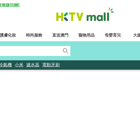
K 篤篤賺回贈計劃
護膚化妝
時尚服飾
直送澳門
寵物用品
母嬰育兒
大
冷氣機
小米
濾水器
電動牙刷