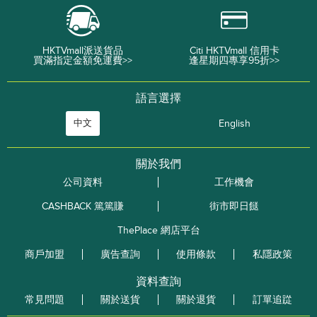
HKTVmall派送貨品
Citi HKTVmall 信用卡
買滿指定金額免運費>>
逢星期四專享95折>>
語言選擇
中文
English
關於我們
公司資料
工作機會
CASHBACK 篤篤賺
街市即日餸
ThePlace 網店平台
商戶加盟
廣告查詢
使用條款
私隱政策
資料查詢
常見問題
關於送貨
關於退貨
訂單追踨