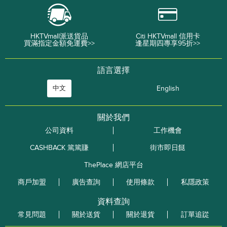
HKTVmall派送貨品
Citi HKTVmall 信用卡
買滿指定金額免運費>>
逢星期四專享95折>>
語言選擇
中文
English
關於我們
公司資料
工作機會
CASHBACK 篤篤賺
街市即日餸
ThePlace 網店平台
商戶加盟
廣告查詢
使用條款
私隱政策
資料查詢
常見問題
關於送貨
關於退貨
訂單追踨