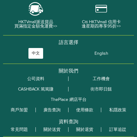
HKTVmall派送貨品
Citi HKTVmall 信用卡
買滿指定金額免運費>>
逢星期四專享95折>>
語言選擇
中文
English
關於我們
公司資料
工作機會
CASHBACK 篤篤賺
街市即日餸
ThePlace 網店平台
商戶加盟
廣告查詢
使用條款
私隱政策
資料查詢
常見問題
關於送貨
關於退貨
訂單追踨