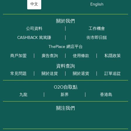
中文
English
關於我們
公司資料
工作機會
CASHBACK 篤篤賺
街市即日餸
ThePlace 網店平台
商戶加盟
廣告查詢
使用條款
私隱政策
資料查詢
常見問題
關於送貨
關於退貨
訂單追踨
O2O自取點
九龍
新界
香港島
關注我們