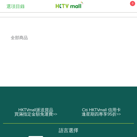
0
選項目錄
全部商品
活動及推介
HKTVmall派送貨品
Citi HKTVmall 信用卡
買滿指定金額免運費>>
逢星期四專享95折>>
語言選擇