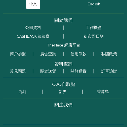
中文
English
關於我們
公司資料
工作機會
CASHBACK 篤篤賺
街市即日餸
ThePlace 網店平台
商戶加盟
廣告查詢
使用條款
私隱政策
資料查詢
常見問題
關於送貨
關於退貨
訂單追踨
O2O自取點
九龍
新界
香港島
關注我們