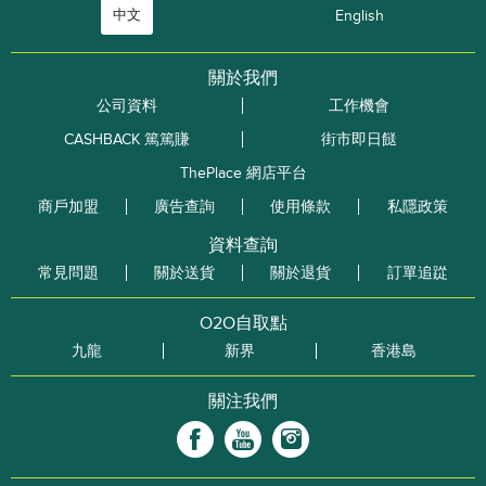
中文
English
關於我們
公司資料
工作機會
CASHBACK 篤篤賺
街市即日餸
ThePlace 網店平台
商戶加盟
廣告查詢
使用條款
私隱政策
資料查詢
常見問題
關於送貨
關於退貨
訂單追踨
O2O自取點
九龍
新界
香港島
關注我們