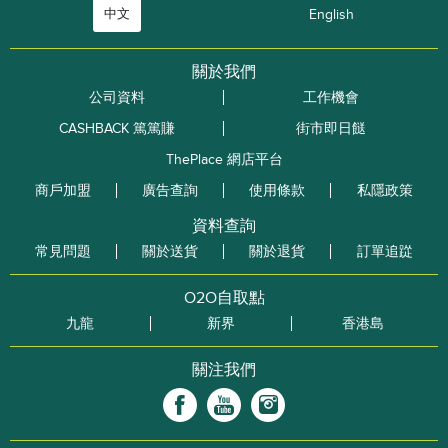
中文
English
關於我們
公司資料
工作機會
CASHBACK 篤篤賺
街市即日餸
ThePlace 網店平台
商戶加盟
廣告查詢
使用條款
私隱政策
資料查詢
常見問題
關於送貨
關於退貨
訂單追踨
O2O自取點
九龍
新界
香港島
關注我們