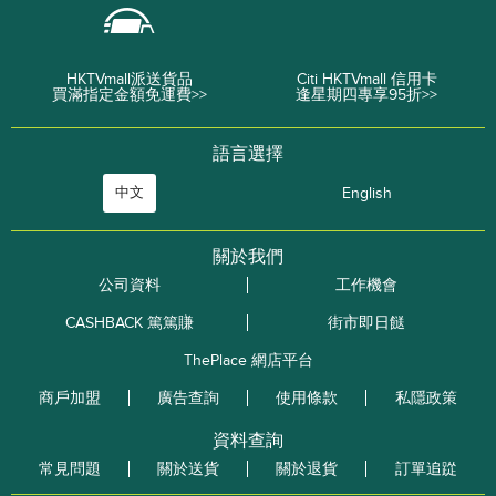
HKTVmall派送貨品
Citi HKTVmall 信用卡
買滿指定金額免運費>>
逢星期四專享95折>>
語言選擇
中文
English
關於我們
公司資料
工作機會
CASHBACK 篤篤賺
街市即日餸
ThePlace 網店平台
商戶加盟
廣告查詢
使用條款
私隱政策
資料查詢
常見問題
關於送貨
關於退貨
訂單追踨