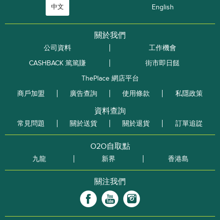
中文
English
關於我們
公司資料
工作機會
CASHBACK 篤篤賺
街市即日餸
ThePlace 網店平台
商戶加盟
廣告查詢
使用條款
私隱政策
資料查詢
常見問題
關於送貨
關於退貨
訂單追踨
O2O自取點
九龍
新界
香港島
關注我們