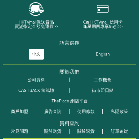
HKTVmall派送貨品
Citi HKTVmall 信用卡
買滿指定金額免運費>>
逢星期四專享95折>>
語言選擇
中文
English
關於我們
公司資料
工作機會
CASHBACK 篤篤賺
街市即日餸
ThePlace 網店平台
商戶加盟
廣告查詢
使用條款
私隱政策
資料查詢
常見問題
關於送貨
關於退貨
訂單追踨