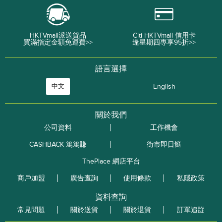
HKTVmall派送貨品
Citi HKTVmall 信用卡
買滿指定金額免運費>>
逢星期四專享95折>>
語言選擇
中文
English
關於我們
公司資料
工作機會
CASHBACK 篤篤賺
街市即日餸
ThePlace 網店平台
商戶加盟
廣告查詢
使用條款
私隱政策
資料查詢
常見問題
關於送貨
關於退貨
訂單追踨