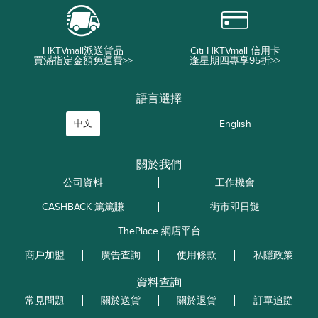
HKTVmall派送貨品
Citi HKTVmall 信用卡
買滿指定金額免運費>>
逢星期四專享95折>>
語言選擇
中文
English
關於我們
公司資料
工作機會
CASHBACK 篤篤賺
街市即日餸
ThePlace 網店平台
商戶加盟
廣告查詢
使用條款
私隱政策
資料查詢
常見問題
關於送貨
關於退貨
訂單追踨