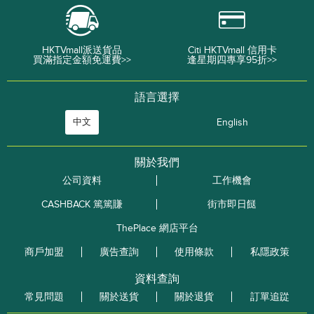
HKTVmall派送貨品
Citi HKTVmall 信用卡
買滿指定金額免運費>>
逢星期四專享95折>>
語言選擇
中文
English
關於我們
公司資料
工作機會
CASHBACK 篤篤賺
街市即日餸
ThePlace 網店平台
商戶加盟
廣告查詢
使用條款
私隱政策
資料查詢
常見問題
關於送貨
關於退貨
訂單追踨