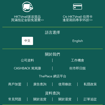
HKTVmall派送貨品
Citi HKTVmall 信用卡
買滿指定金額免運費>>
逢星期四專享95折>>
語言選擇
中文
English
關於我們
公司資料
工作機會
CASHBACK 篤篤賺
街市即日餸
ThePlace 網店平台
商戶加盟
廣告查詢
使用條款
私隱政策
資料查詢
常見問題
關於送貨
關於退貨
訂單追踨