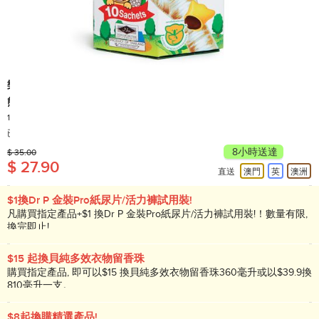
樂天
熊仔餅 - 朱古力味 (家庭裝)
195克
產地: 泰國
已售出 60,000+
8小時送達
$ 35.00
$ 27.90
直送
澳門
英
澳洲
$1換Dr P 金裝Pro紙尿片/活力褲試用裝!
凡購買指定產品+$1 換Dr P 金裝Pro紙尿片/活力褲試用裝!！數量有限,
換完即止!
$15 起換貝純多效衣物留香珠
購買指定產品, 即可以$15 換貝純多效衣物留香珠360毫升或以$39.9換
810毫升一支。
$8起換購精選產品!