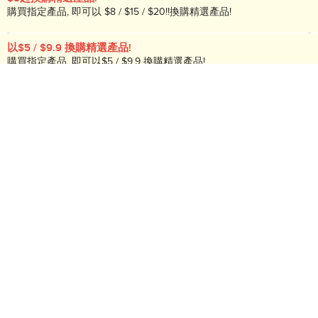
購買指定產品, 即可以 $8 / $15 / $20!!換購精選產品!
以$5 / $9.9 換購精選產品!
購買指定產品, 即可以$5 / $9.9 換購精選產品!
商品簡介:
伴著香港人一起長大的樂天熊仔餅，憑著造型可愛的樹熊空心
餅、香甜的朱古力餡料，和獨特的六角型紙盒包裝，一直俘虜人
心。
搜尋編號︰B01755
送貨/退貨:
晚上10點前落單，明天送到
(
詳情
)
由 HKTVmall 出售
此商品不可退貨
數量: