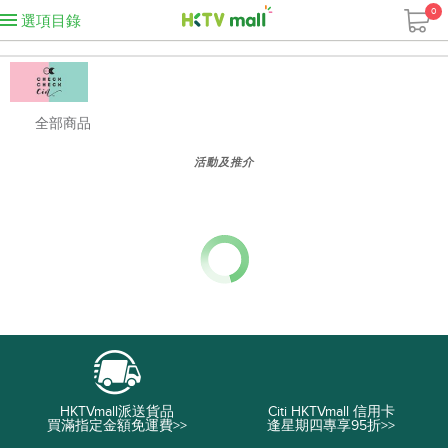
0
選項目錄
全部商品
活動及推介
HKTVmall派送貨品
Citi HKTVmall 信用卡
買滿指定金額免運費>>
逢星期四專享95折>>