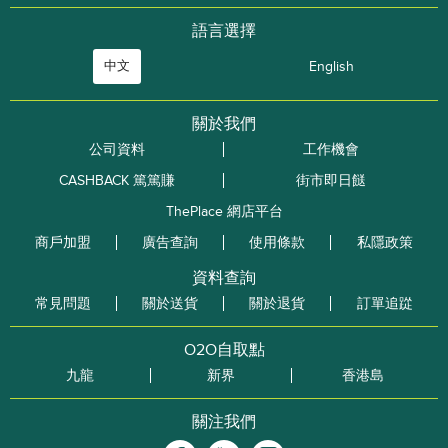
語言選擇
中文
English
關於我們
公司資料
工作機會
CASHBACK 篤篤賺
街市即日餸
ThePlace 網店平台
商戶加盟
廣告查詢
使用條款
私隱政策
資料查詢
常見問題
關於送貨
關於退貨
訂單追踨
O2O自取點
九龍
新界
香港島
關注我們