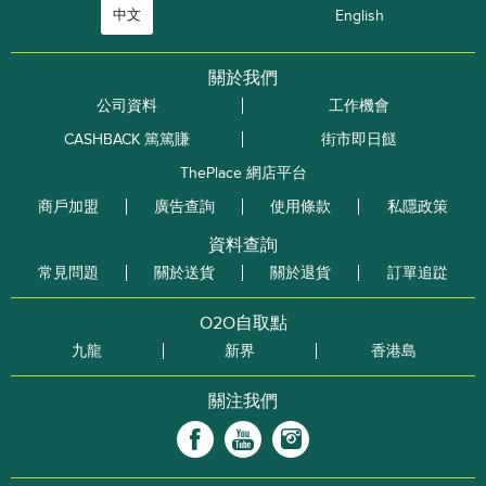
中文
English
關於我們
公司資料
工作機會
CASHBACK 篤篤賺
街市即日餸
ThePlace 網店平台
商戶加盟
廣告查詢
使用條款
私隱政策
資料查詢
常見問題
關於送貨
關於退貨
訂單追踨
O2O自取點
九龍
新界
香港島
關注我們