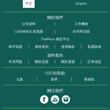
中文
English
關於我們
公司資料
工作機會
CASHBACK 篤篤賺
街市即日餸
ThePlace 網店平台
商戶加盟
廣告查詢
使用條款
私隱政策
資料查詢
常見問題
關於送貨
關於退貨
訂單追踨
O2O自取點
九龍
新界
香港島
關注我們