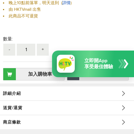
晚上10點前落單，明天送到
(
詳情
)
由 HKTVmall 出售
此商品不可退貨
數量:
-
+
立即開App
享受最佳體驗
加入購物車
加入喜愛清單
詳細介紹
送貨/退貨
商店條款