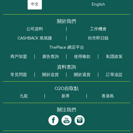
中文
English
關於我們
公司資料
工作機會
CASHBACK 篤篤賺
街市即日餸
ThePlace 網店平台
商戶加盟
廣告查詢
使用條款
私隱政策
資料查詢
常見問題
關於送貨
關於退貨
訂單追踨
O2O自取點
九龍
新界
香港島
關注我們