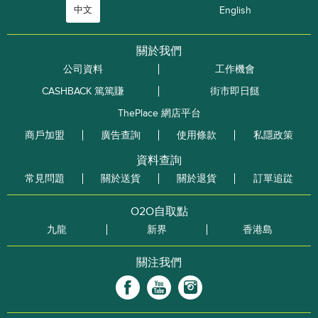
中文
English
關於我們
公司資料
工作機會
CASHBACK 篤篤賺
街市即日餸
ThePlace 網店平台
商戶加盟
廣告查詢
使用條款
私隱政策
資料查詢
常見問題
關於送貨
關於退貨
訂單追踨
O2O自取點
九龍
新界
香港島
關注我們