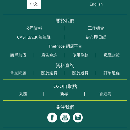
中文
English
關於我們
公司資料
工作機會
CASHBACK 篤篤賺
街市即日餸
ThePlace 網店平台
商戶加盟
廣告查詢
使用條款
私隱政策
資料查詢
常見問題
關於送貨
關於退貨
訂單追踨
O2O自取點
九龍
新界
香港島
關注我們