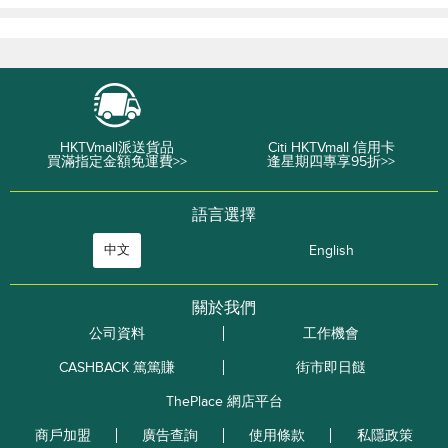
HKTVmall派送貨品
Citi HKTVmall 信用卡
買滿指定金額免運費>>
逢星期四專享95折>>
語言選擇
中文
English
關於我們
公司資料
工作機會
CASHBACK 篤篤賺
街市即日餸
ThePlace 網店平台
商戶加盟
廣告查詢
使用條款
私隱政策