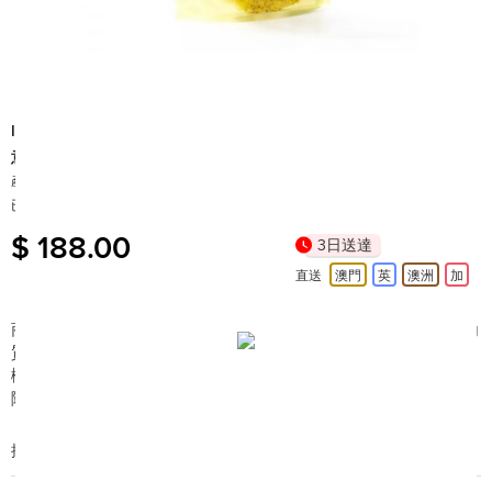
IDEA TOSCANA
意大利有機去角質橄欖油身體潔膚綿 (含橄欖籽)
產地: 義大利
已售出 40+
$ 188.00
3日送達
直送
澳門
英
澳洲
加
商品簡介:
能徹底清潔肌膚，橄欖籽配方，具按摩作用，有效去角
質層，令肌膚變得細滑， 天然植物的香味，能舒緩疲勞的情緒，
橄欖油成分，形成皮脂膜的保護層，抵御細菌，讓肌膚多一層保
障。
搜尋編號︰A77284