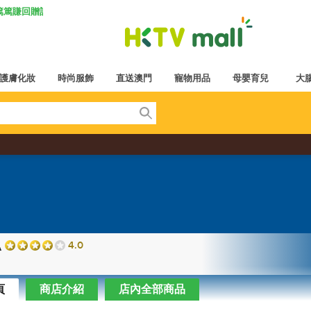
K 篤篤賺回贈計劃
護膚化妝
時尚服飾
直送澳門
寵物用品
母嬰育兒
大
A
4.0
頁
商店介紹
店內全部商品