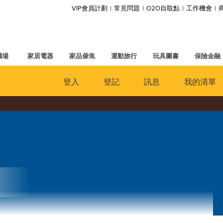
VIP會員計劃
常見問題
O2O自取點
工作機會
腦場
家居電器
家品傢俬
運動旅行
玩具圖書
保險金融
登入
登記
訊息
我的清單