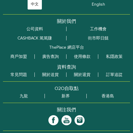
中文
English
關於我們
公司資料
工作機會
CASHBACK 篤篤賺
街市即日餸
ThePlace 網店平台
商戶加盟
廣告查詢
使用條款
私隱政策
資料查詢
常見問題
關於送貨
關於退貨
訂單追踨
O2O自取點
九龍
新界
香港島
關注我們