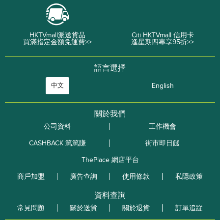
HKTVmall派送貨品
Citi HKTVmall 信用卡
買滿指定金額免運費>>
逢星期四專享95折>>
語言選擇
中文
English
關於我們
公司資料
工作機會
CASHBACK 篤篤賺
街市即日餸
ThePlace 網店平台
商戶加盟
廣告查詢
使用條款
私隱政策
資料查詢
常見問題
關於送貨
關於退貨
訂單追踨