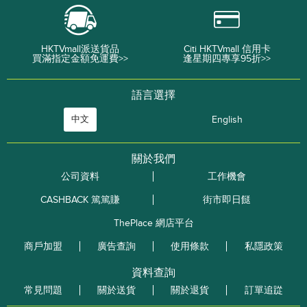
HKTVmall派送貨品
Citi HKTVmall 信用卡
買滿指定金額免運費>>
逢星期四專享95折>>
語言選擇
中文
English
關於我們
公司資料
工作機會
CASHBACK 篤篤賺
街市即日餸
ThePlace 網店平台
商戶加盟
廣告查詢
使用條款
私隱政策
資料查詢
常見問題
關於送貨
關於退貨
訂單追踨