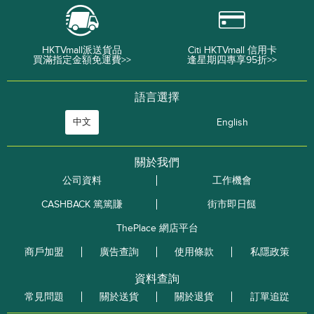
HKTVmall派送貨品
Citi HKTVmall 信用卡
買滿指定金額免運費>>
逢星期四專享95折>>
語言選擇
中文
English
關於我們
公司資料
工作機會
CASHBACK 篤篤賺
街市即日餸
ThePlace 網店平台
商戶加盟
廣告查詢
使用條款
私隱政策
資料查詢
常見問題
關於送貨
關於退貨
訂單追踨