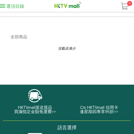
0
選項目錄
全部商品
活動及推介
HKTVmall派送貨品
Citi HKTVmall 信用卡
買滿指定金額免運費>>
逢星期四專享95折>>
語言選擇