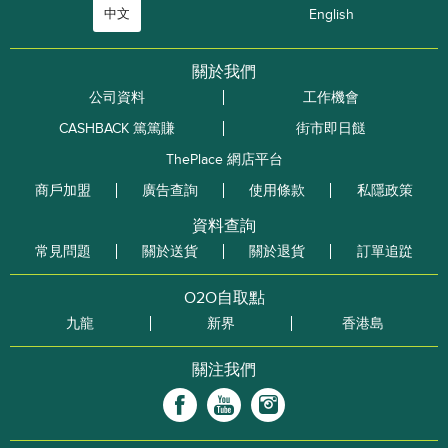
中文
English
關於我們
公司資料
工作機會
CASHBACK 篤篤賺
街市即日餸
ThePlace 網店平台
商戶加盟
廣告查詢
使用條款
私隱政策
資料查詢
常見問題
關於送貨
關於退貨
訂單追踨
O2O自取點
九龍
新界
香港島
關注我們