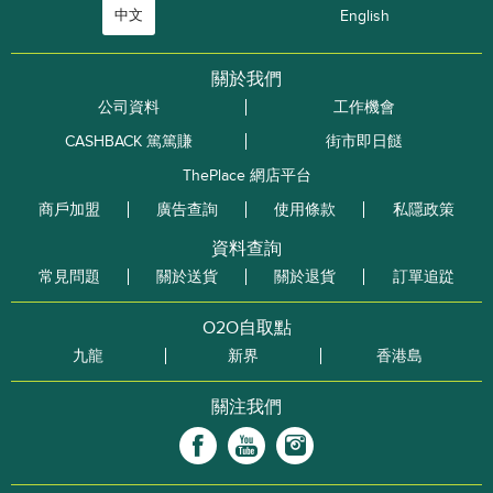
中文
English
關於我們
公司資料
工作機會
CASHBACK 篤篤賺
街市即日餸
ThePlace 網店平台
商戶加盟
廣告查詢
使用條款
私隱政策
資料查詢
常見問題
關於送貨
關於退貨
訂單追踨
O2O自取點
九龍
新界
香港島
關注我們