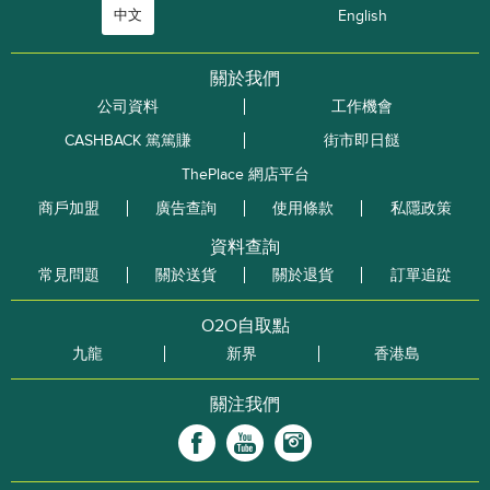
中文
English
關於我們
公司資料
工作機會
CASHBACK 篤篤賺
街市即日餸
ThePlace 網店平台
商戶加盟
廣告查詢
使用條款
私隱政策
資料查詢
常見問題
關於送貨
關於退貨
訂單追踨
O2O自取點
九龍
新界
香港島
關注我們