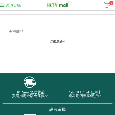
0
選項目錄
全部商品
活動及推介
HKTVmall派送貨品
Citi HKTVmall 信用卡
買滿指定金額免運費>>
逢星期四專享95折>>
語言選擇